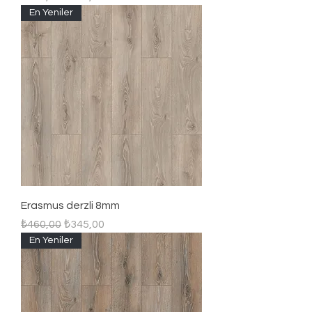
En Yeniler
Erasmus derzli 8mm
Regular Price
Sale Price
₺460,00
₺345,00
En Yeniler