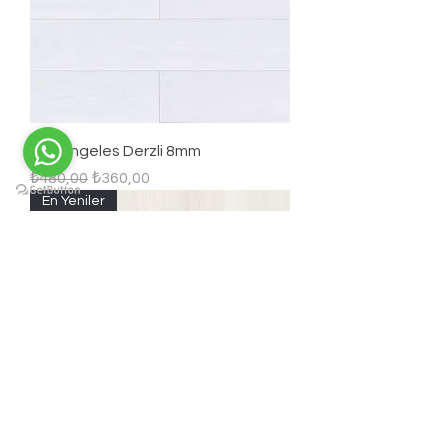
Los Angeles Derzli 8mm
Regular Price
Sale Price
₺480,00
₺360,00
En Yeniler