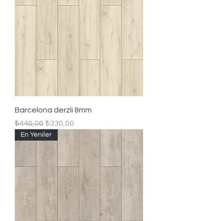
Barcelona derzli 8mm
Regular Price
Sale Price
₺440,00
₺330,00
En Yeniler