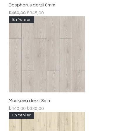
Bosphorus derzli 8mm
Regular Price
Sale Price
₺460,00
₺345,00
En Yeniler
Moskova derzli 8mm
Regular Price
Sale Price
₺440,00
₺330,00
En Yeniler