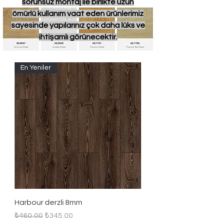
sorunsuz montaj ile birlikte uzun
ömürlü kullanım vaat eden ürünlerimiz
sayesinde yapılarınız çok daha lüks ve
ihtişamlı görünecektir.
En Yeniler
Harbour derzli 8mm
Regular Price
Sale Price
₺460,00
₺345,00