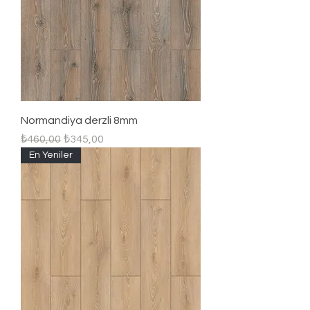
Normandiya derzli 8mm
Regular Price
Sale Price
₺460,00
₺345,00
En Yeniler