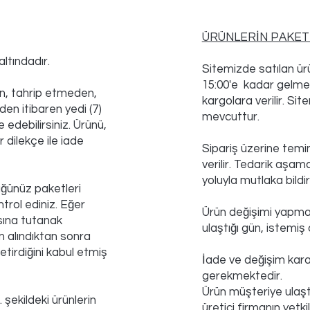
ÜRÜNLERİN PAKETL
 altındadır.
Sitemizde satılan ürü
15:00'e kadar gelme
n, tahrip etmeden,
kargolara verilir. Si
en itibaren yedi (7)
mevcuttur.
e edebilirsiniz. Ürünü,
 dilekçe ile iade
Sipariş üzerine temin
verilir. Tedarik aşam
yoluyla mutlaka bildiril
ğünüz paketleri
ntrol ediniz. Eğer
Ürün değişimi yapmak
sına tutanak
ulaştığı gün, istemiş
m alındıktan sonra
etirdiğini kabul etmiş
İade ve değişim karar
gerekmektedir.
Ürün müşteriye ulaştı
. şekildeki ürünlerin
üretici firmanın yetki