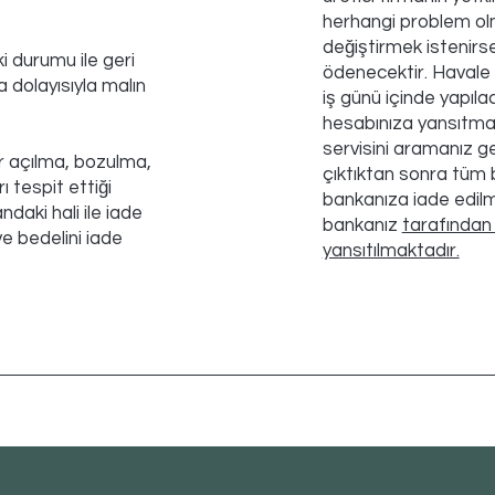
herhangi problem olm
değiştirmek istenirs
i durumu ile geri
ödenecektir. Havale i
 dolayısıyla malın
iş günü içinde yapılac
.
hesabınıza yansıtmay
servisini aramanız gerek
r açılma, bozulma,
çıktıktan sonra tüm b
rı tespit ettiği
bankanıza iade edilme
ndaki hali ile iade
bankanız
tarafından 
e bedelini iade
yansıtılmaktadır.