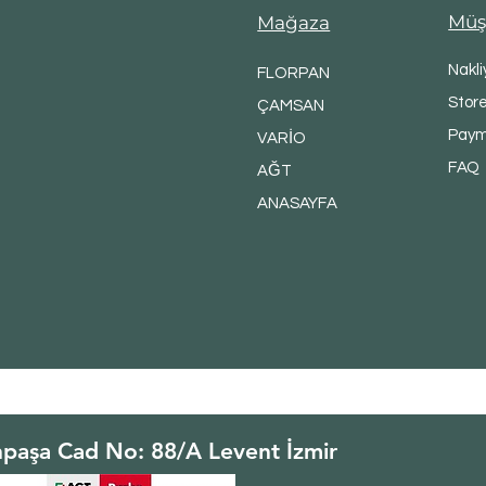
Müşt
Mağaza
Nakli
FLORPAN
Store
ÇAMSAN
Paym
VARİO
FAQ
AĞT
ANASAYFA
npaşa Cad No: 88/A Levent İzmir