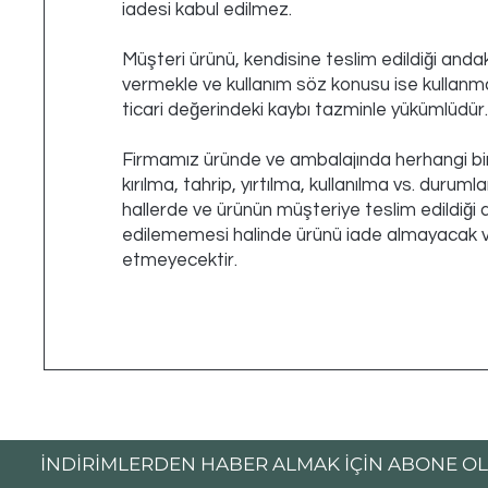
iadesi kabul edilmez.
Müşteri ürünü, kendisine teslim edildiği andak
vermekle ve kullanım söz konusu ise kullanma
ticari değerindeki kaybı tazminle yükümlüdür
Firmamız üründe ve ambalajında herhangi bi
kırılma, tahrip, yırtılma, kullanılma vs. durumla
hallerde ve ürünün müşteriye teslim edildiği a
edilememesi halinde ürünü iade almayacak v
etmeyecektir.
İNDİRİMLERDEN HABER ALMAK İÇİN ABONE OL