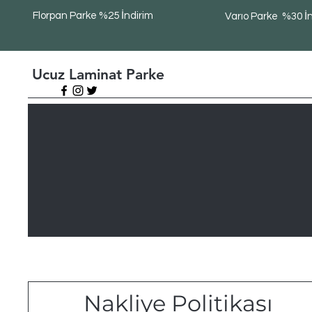
Florpan Parke %25 İndirim
Varıo Parke %30 İ
Ucuz Laminat Parke
Nakliye Politikası