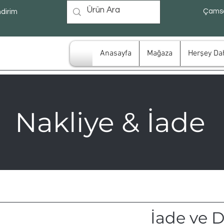
Çamsa
ndirim
Anasayfa
Mağaza
Herşey Dah
Nakliye & İade
İade ve D