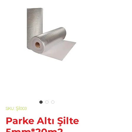
SKU: Şİ003
Parke Altı Şilte
5mm*20m2