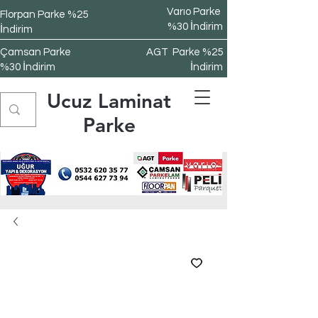
Varıo Parke
Florpan Parke %25
%30 İndirim
İndirim
Çamsan Parke
AGT Parke %25
%30 İndirim
İndirim
Ucuz Laminat
Parke