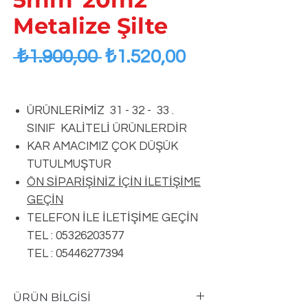
Metalize Şilte
Regular
Sale
 ₺1.900,00 
₺1.520,00
Price
Price
ÜRÜNLERİMİZ 31 - 32 - 33 .
SINIF KALİTELİ ÜRÜNLERDİR
KAR AMACIMIZ ÇOK DÜŞÜK
TUTULMUŞTUR
ÖN SİPARİŞİNİZ İÇİN İLETİŞİME
GEÇİN
TELEFON İLE İLETİŞİME GEÇİN
TEL : 05326203577
TEL : 05446277394
ÜRÜN BİLGİSİ