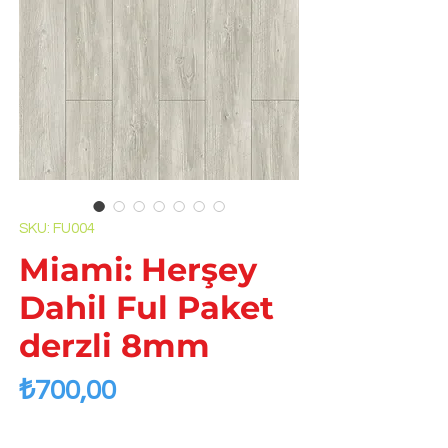
SKU: FU004
Miami: Herşey
Dahil Ful Paket
derzli 8mm
Price
₺700,00