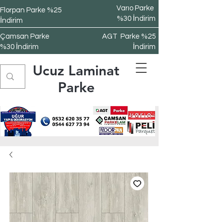
Varıo Parke
Florpan Parke %25
%30 İndirim
İndirim
Çamsan Parke
AGT Parke %25
%30 İndirim
İndirim
Ucuz Laminat
Parke