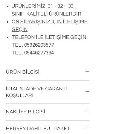
ÜRÜNLERİMİZ 31 - 32 - 33 .
SINIF KALİTELİ ÜRÜNLERDİR
ÖN SİPARİŞİNİZ İÇİN İLETİŞİME
GEÇİN
TELEFON İLE İLETİŞİME GEÇİN
TEL : 05326203577
TEL : 05446277394
ÜRÜN BİLGİSİ
Ürün TipiUrban
İPTAL & İADE VE GARANTİ
FU004
KOŞULLARI
Boyutlar197 x 1205 mm
Kalınlıklar8 mm
Aldığınız her ürün, üretici firmasının
DekorAhşap-Meşe
NAKLİYE BİLGİSİ
garantisi altındadır.
YüzeylerOtantik
Almış olduğunuz ürününü ambalajını
KilitlerL2C
Sevkiyat sırasında zarar gördüğünü
açmadan, tahrip etmeden, bozmadan,
HERŞEY DAHİL FUL PAKET
PahDerzli
düşündüğünüz paketleri teslim aldığınız
ürünü kullanmadan teslim tarihinden