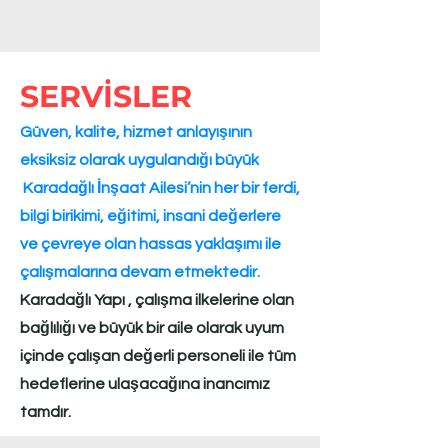
özelliğiyle laminat parke çevre dostu bir
üründür. Laminat parke 4 ana katmandan
oluşur.
SERVİSLER
1) Overlay tabakası
laminat parkenin
kullanım yerinde karşılaşacağı mekanik
Güven, kalite, hizmet anlayışının
tesirlere karşı zırh görevi yapan şeffaf
eksiksiz olarak uygulandığı büyük
film tabakasıdır.
Karadağlı İnşaat Ailesi’nin her bir ferdi,
2) Dekoratif kağıt tabakası
ise yüzeyinde
değişik ağaç desenleri baskılı, laminat
bilgi birikimi, eğitimi, insani değerlere
parke ürününe doğal ahşap hissini veren
ve çevreye olan hassas yaklaşımı ile
tabakadır.
çalışmalarına devam etmektedir.​​​
3) Taşıyıcı levha
, HDF ( Yüksek yoğunlukta
Karadağlı Yapı , çalışma ilkelerine olan
lif levha )
4) Balans tabakası
, HDF levhasının
bağlılığı ve büyük bir aile olarak uyum
formunu dengeleyen ve aynı zamanda
içinde çalışan değerli personeli ile tüm
zeminden gelen nem ve rutubet tesirine
hedeflerine ulaşacağına inancımız
karşı ürünü koruyan kağıt tabakasıdır.
tamdır.​