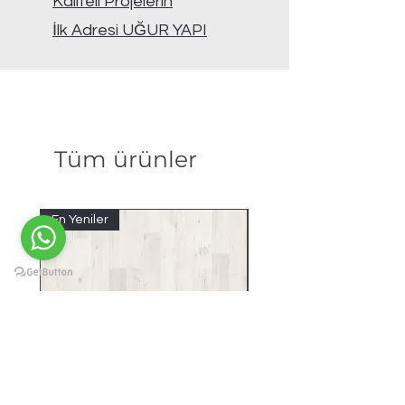
Kaliteli Projelerin
İlk Adresi UĞUR YAPI
Tüm ürünler
En Yeniler
En Yeniler