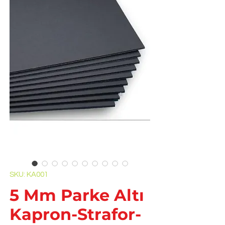
SKU: KA001
5 Mm Parke Altı
Kapron-Strafor-