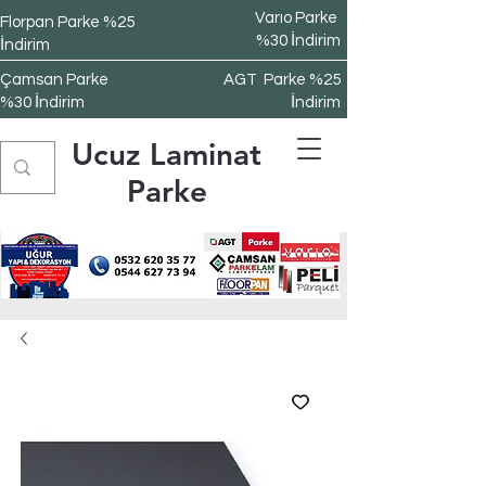
Varıo Parke
Florpan Parke %25
%30 İndirim
İndirim
Çamsan Parke
AGT Parke %25
%30 İndirim
İndirim
Ucuz Laminat
Parke