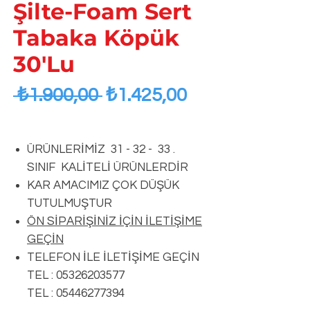
Şilte-Foam Sert
Tabaka Köpük
30'Lu
Regular
Sale
 ₺1.900,00 
₺1.425,00
Price
Price
ÜRÜNLERİMİZ 31 - 32 - 33 .
SINIF KALİTELİ ÜRÜNLERDİR
KAR AMACIMIZ ÇOK DÜŞÜK
TUTULMUŞTUR
ÖN SİPARİŞİNİZ İÇİN İLETİŞİME
GEÇİN
TELEFON İLE İLETİŞİME GEÇİN
TEL : 05326203577
TEL : 05446277394