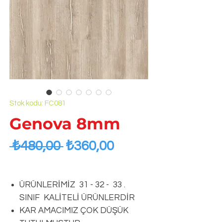
Stok kodu: FC081
Genova 8mm
Normal
İndirimli
 ₺480,00 
₺360,00
Fiyat
Fiyat
ÜRÜNLERİMİZ 31 - 32 - 33 .
SINIF KALİTELİ ÜRÜNLERDİR
KAR AMACIMIZ ÇOK DÜŞÜK