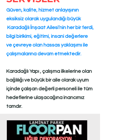
1) Overlay tabakası
laminat parkenin
kullanım yerinde karşılaşacağı mekanik
Güven, kalite, hizmet anlayışının
tesirlere karşı zırh görevi yapan şeffaf
eksiksiz olarak uygulandığı büyük
film tabakasıdır.
Karadağlı İnşaat Ailesi’nin her bir ferdi,
2) Dekoratif kağıt tabakası
ise yüzeyinde
değişik ağaç desenleri baskılı, laminat
bilgi birikimi, eğitimi, insani değerlere
parke ürününe doğal ahşap hissini veren
ve çevreye olan hassas yaklaşımı ile
tabakadır.
çalışmalarına devam etmektedir.​​​
3) Taşıyıcı levha
, HDF ( Yüksek yoğunlukta
lif levha )
4) Balans tabakası
, HDF levhasının
Karadağlı Yapı , çalışma ilkelerine olan
formunu dengeleyen ve aynı zamanda
bağlılığı ve büyük bir aile olarak uyum
zeminden gelen nem ve rutubet tesirine
içinde çalışan değerli personeli ile tüm
karşı ürünü koruyan kağıt tabakasıdır.
hedeflerine ulaşacağına inancımız
tamdır.​