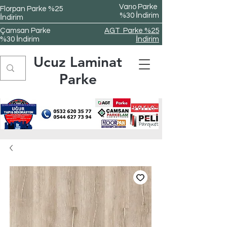
Varıo Parke
Florpan Parke %25
%30 İndirim
İndirim
Çamsan Parke
AGT Parke %25
%30 İndirim
İndirim
Ucuz Laminat
Parke