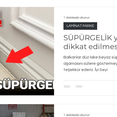
1 dakikada okunur
LAMİNAT PARKE
SÜPÜRGELİK ya
dikkat edilmes
Balkanlar düz lake beyaz s
aşamasını sizlere göstermeye ç
teşekkür ederiz. İyi Seyi
1 dakikada okunur