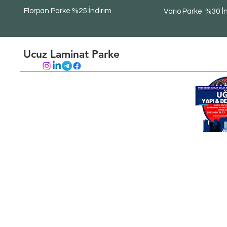
Florpan Parke %25 İndirim
Varıo Parke %30 İ
Ucuz Laminat Parke