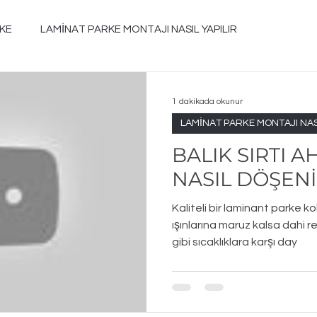
KE
LAMİNAT PARKE MONTAJI NASIL YAPILIR
İNAT PARKE FİYATLARI
1 dakikada okunur
LAMİNAT PARKE MONTAJI NASI
I
DEFOLU LAMİNAT PARKE FİYATLARI
BALIK SIRTI 
NASIL DÖŞEN
LAMİNE PARKE FİYATLARI
Parke Altı Isıtma Sistemleri
Kaliteli bir laminant parke k
ışınlarına maruz kalsa dahi r
gibi sıcaklıklara karşı day