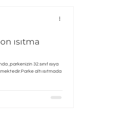
bon ısıtma
da ,parkenizin 32.sınıf ısıya
kmektedir.Parke altı ısıtmada