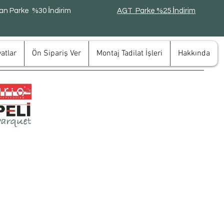
n Parke %30 İndirim
AGT Parke %25 İndirim
atlar
Ön Sipariş Ver
Montaj Tadilat İşleri
Hakkında