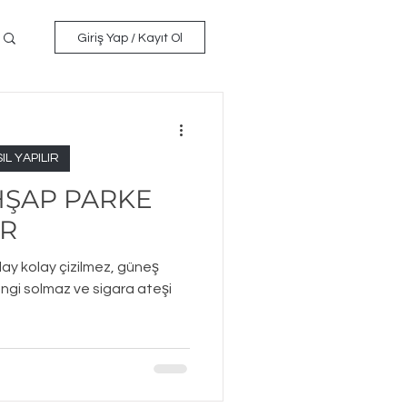
Giriş Yap / Kayıt Ol
L YAPILIR
AHŞAP PARKE
İR
olay kolay çizilmez, güneş
engi solmaz ve sigara ateşi