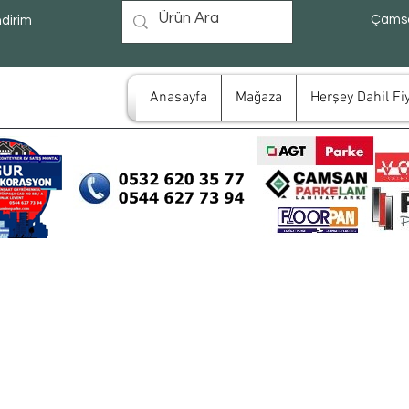
Çamsa
ndirim
Anasayfa
Mağaza
Herşey Dahil Fiy