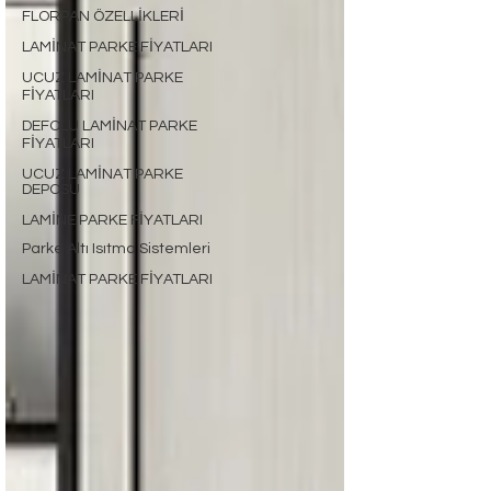
FLORPAN ÖZELLİKLERİ
LAMİNAT PARKE FİYATLARI
UCUZ LAMİNAT PARKE
FİYATLARI
DEFOLU LAMİNAT PARKE
FİYATLARI
UCUZ LAMİNAT PARKE
DEPOSU
LAMİNE PARKE FİYATLARI
Parke Altı Isıtma Sistemleri
LAMİNAT PARKE FİYATLARI