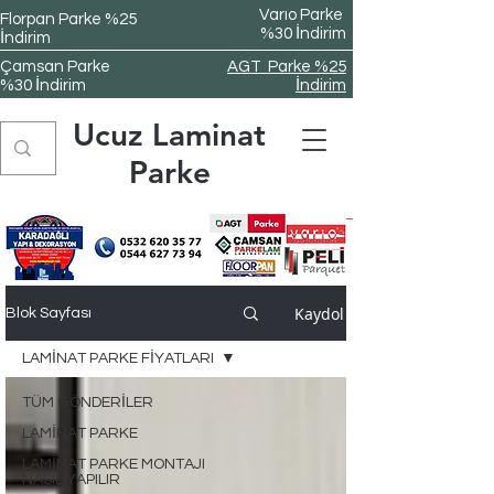
Varıo Parke
Florpan Parke %25
%30 İndirim
İndirim
Çamsan Parke
AGT Parke %25
%30 İndirim
İndirim
Ucuz Laminat
Parke
Kaydol
Blok Sayfası
LAMİNAT PARKE FİYATLARI
TÜM GÖNDERİLER
LAMİNAT PARKE
LAMİNAT PARKE MONTAJI
NASIL YAPILIR