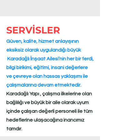
özelliğiyle laminat parke çevre dostu bir
üründür. Laminat parke 4 ana katmandan
oluşur.
SERVİSLER
1) Overlay tabakası
laminat parkenin
kullanım yerinde karşılaşacağı mekanik
Güven, kalite, hizmet anlayışının
tesirlere karşı zırh görevi yapan şeffaf
eksiksiz olarak uygulandığı büyük
film tabakasıdır.
Karadağlı İnşaat Ailesi’nin her bir ferdi,
2) Dekoratif kağıt tabakası
ise yüzeyinde
değişik ağaç desenleri baskılı, laminat
bilgi birikimi, eğitimi, insani değerlere
parke ürününe doğal ahşap hissini veren
ve çevreye olan hassas yaklaşımı ile
tabakadır.
çalışmalarına devam etmektedir.​​​
3) Taşıyıcı levha
, HDF ( Yüksek yoğunlukta
Karadağlı Yapı , çalışma ilkelerine olan
lif levha )
4) Balans tabakası
, HDF levhasının
bağlılığı ve büyük bir aile olarak uyum
formunu dengeleyen ve aynı zamanda
içinde çalışan değerli personeli ile tüm
zeminden gelen nem ve rutubet tesirine
hedeflerine ulaşacağına inancımız
karşı ürünü koruyan kağıt tabakasıdır.
tamdır.​