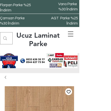
Varıo Parke
Florpan Parke %25
%30 İndirim
İndirim
Çamsan Parke
AGT Parke %25
%30 İndirim
İndirim
Ucuz Laminat
Parke