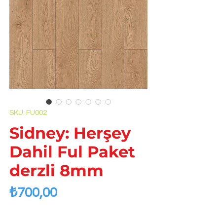
SKU: FU002
Sidney: Herşey
Dahil Ful Paket
derzli 8mm
Price
₺700,00