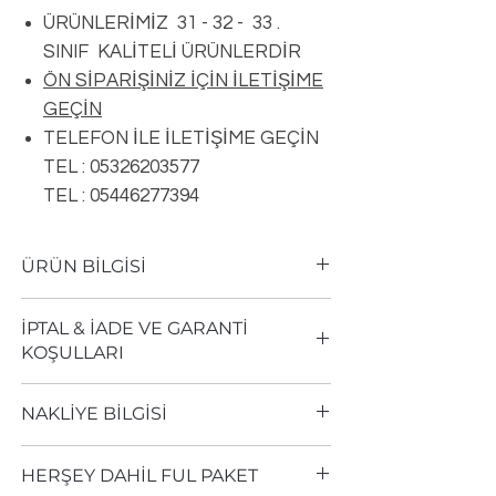
ÜRÜNLERİMİZ 31 - 32 - 33 .
SINIF KALİTELİ ÜRÜNLERDİR
ÖN SİPARİŞİNİZ İÇİN İLETİŞİME
GEÇİN
TELEFON İLE İLETİŞİME GEÇİN
TEL : 05326203577
TEL : 05446277394
ÜRÜN BİLGİSİ
Ürün TipiUrban
İPTAL & İADE VE GARANTİ
FU002
KOŞULLARI
Boyutlar197 x 1205 mm
Kalınlıklar8 mm
Aldığınız her ürün, üretici firmasının
DekorAhşap-Meşe
NAKLİYE BİLGİSİ
garantisi altındadır.
YüzeylerOtantik
Almış olduğunuz ürününü ambalajını
KilitlerL2C
Sevkiyat sırasında zarar gördüğünü
açmadan, tahrip etmeden, bozmadan,
HERŞEY DAHİL FUL PAKET
PahDerzli
düşündüğünüz paketleri teslim aldığınız
ürünü kullanmadan teslim tarihinden