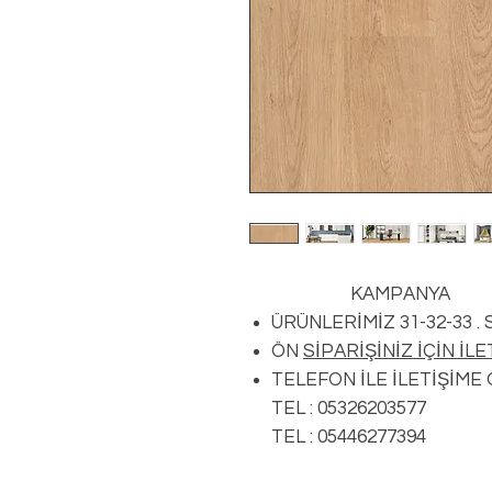
KAMPANYA
ÜRÜNLERİMİZ 31-32-33 .
ÖN
SİPARİŞİNİZ İÇİN İL
TELEFON İLE İLETİŞİME
TEL : 05326203577
TEL : 05446277394