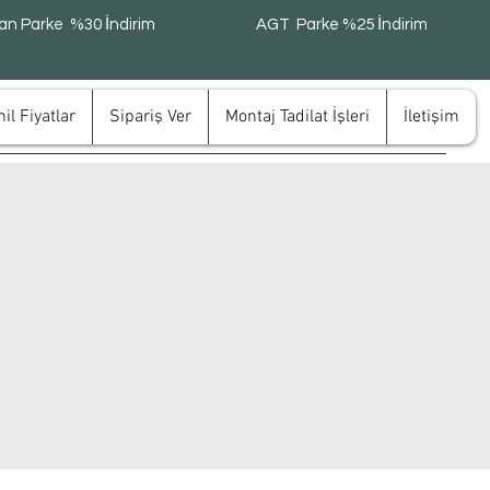
n Parke %30 İndirim
AGT Parke %25 İndirim
il Fiyatlar
Sipariş Ver
Montaj Tadilat İşleri
İletişim