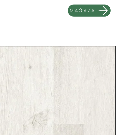
mat İstendiği Taktirde kargo
MAĞAZA
tam olarak yerine getirdiğini kabul
utmayınız. Kargo Ücreti Alıcıya
le Ürün Teslimi Alabilir.
En Yenil