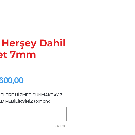
 Herşey Dahil
ket 7mm
egular
Sale
600,00
ice
Price
LÇELERE HİZMET SUNMAKTAYIZ
İREBİLİRSİNİZ (optional)
0/100