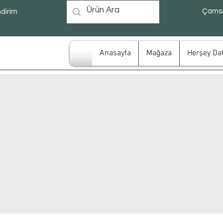
Çamsa
ndirim
Anasayfa
Mağaza
Herşey Dah