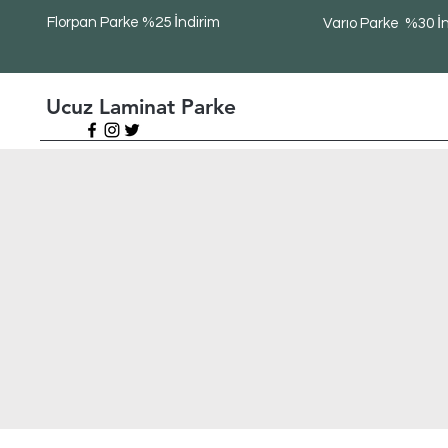
Florpan Parke %25 İndirim
Varıo Parke %30 İ
Ucuz Laminat Parke