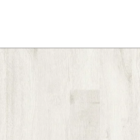
Harici Durumlar
Kargo Yolu İle Tesli
firmasının görevini 
etmiş olduğunuzu un
Aittir.
Müşteri Kendi Aracı İ