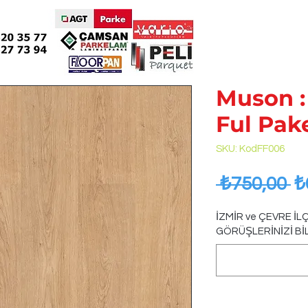
Muson :
Ful Pa
SKU: KodFF006
R
 ₺750,00 
₺
Pr
İZMİR ve ÇEVRE İ
GÖRÜŞLERİNİZİ BİLD