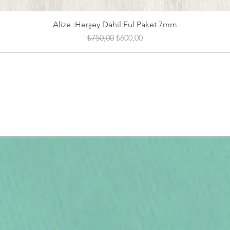
Alize :Herşey Dahil Ful Paket 7mm
Regular Price
Sale Price
₺750,00
₺600,00