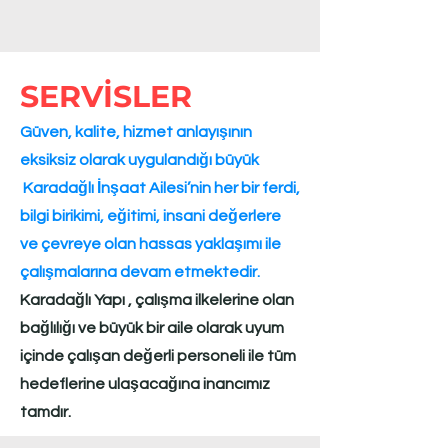
özelliğiyle laminat parke çevre dostu bir
üründür. Laminat parke 4 ana katmandan
oluşur.
SERVİSLER
1) Overlay tabakası
laminat parkenin
kullanım yerinde karşılaşacağı mekanik
Güven, kalite, hizmet anlayışının
tesirlere karşı zırh görevi yapan şeffaf
eksiksiz olarak uygulandığı büyük
film tabakasıdır.
Karadağlı İnşaat Ailesi’nin her bir ferdi,
2) Dekoratif kağıt tabakası
ise yüzeyinde
değişik ağaç desenleri baskılı, laminat
bilgi birikimi, eğitimi, insani değerlere
parke ürününe doğal ahşap hissini veren
ve çevreye olan hassas yaklaşımı ile
tabakadır.
çalışmalarına devam etmektedir.​​​
3) Taşıyıcı levha
, HDF ( Yüksek yoğunlukta
Karadağlı Yapı , çalışma ilkelerine olan
lif levha )
4) Balans tabakası
, HDF levhasının
bağlılığı ve büyük bir aile olarak uyum
formunu dengeleyen ve aynı zamanda
içinde çalışan değerli personeli ile tüm
zeminden gelen nem ve rutubet tesirine
hedeflerine ulaşacağına inancımız
karşı ürünü koruyan kağıt tabakasıdır.
tamdır.​