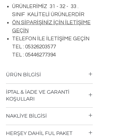
ÜRÜNLERİMİZ 31 - 32 - 33 .
SINIF KALİTELİ ÜRÜNLERDİR
ÖN SİPARİŞİNİZ İÇİN İLETİŞİME
GEÇİN
TELEFON İLE İLETİŞİME GEÇİN
TEL : 05326203577
TEL : 05446277394
ÜRÜN BİLGİSİ
Ürün TipiUrban
İPTAL & İADE VE GARANTİ
FU003
KOŞULLARI
Boyutlar197 x 1205 mm
Kalınlıklar8 mm
Aldığınız her ürün, üretici firmasının
DekorAhşap-Meşe
NAKLİYE BİLGİSİ
garantisi altındadır.
YüzeylerOtantik
Almış olduğunuz ürününü ambalajını
KilitlerL2C
Sevkiyat sırasında zarar gördüğünü
açmadan, tahrip etmeden, bozmadan,
HERŞEY DAHİL FUL PAKET
PahDerzli
düşündüğünüz paketleri teslim aldığınız
ürünü kullanmadan teslim tarihinden