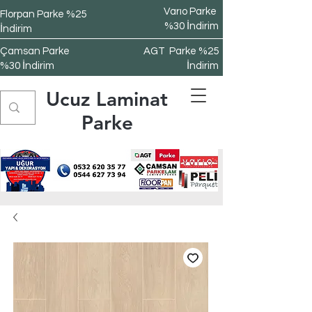
Varıo Parke
Florpan Parke %25
%30 İndirim
İndirim
Çamsan Parke
AGT Parke %25
%30 İndirim
İndirim
Ucuz Laminat
Parke