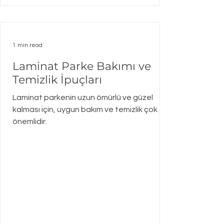
yazıda, XPS strafor köpüğün kullanım
alanlarını, avantajlarını ve fiyat bilgilerini net
ve anlaşılır şekilde anlatacağım. XPS Strafor
Köpük Kullanımı Nerelerde Tercih Edilir? XPS
1 min read
strafor köpük, farklı alanlarda kullanılır. İşte
Laminat Parke Bakımı ve
en yay
Temizlik İpuçları
Laminat parkenin uzun ömürlü ve güzel
kalması için, uygun bakım ve temizlik çok
önemlidir.