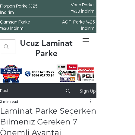
Varıo Parke
Florpan Parke %25
%30 İndirim
İndirim
Çamsan Parke
AGT Parke %25
%30 İndirim
İndirim
Ucuz Laminat
Parke
Sign Up
Post
2 min read
Laminat Parke Seçerken
Bilmeniz Gereken 7
Önemli Avantaj