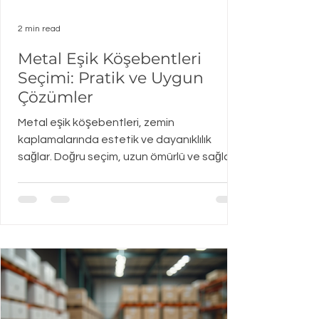
2 min read
Metal Eşik Köşebentleri
Seçimi: Pratik ve Uygun
Çözümler
Metal eşik köşebentleri, zemin
kaplamalarında estetik ve dayanıklılık
sağlar. Doğru seçim, uzun ömürlü ve sağlam
bir zemin için şarttır. Bu rehberde, metal eşik
köşebentleri seçerken dikkat etmeniz
gerekenleri, kullanım alanlarını ve montaj
ipuçlarını bulacaksınız. Metal eşik
köşebentleri, özellikle laminat parke ve
fayans birleşim noktalarında kullanılır. Bu
parçalar, zeminler arasındaki geçişi düzgün
ve güvenli hale getirir. Ayrıca, aşınmayı önler
ve zeminlerin zarar görmes