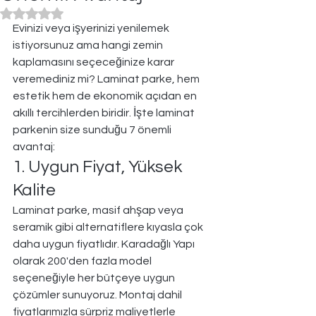
Rated NaN out of 5 stars.
Evinizi veya işyerinizi yenilemek 
istiyorsunuz ama hangi zemin 
kaplamasını seçeceğinize karar 
veremediniz mi? Laminat parke, hem 
estetik hem de ekonomik açıdan en 
akıllı tercihlerden biridir. İşte laminat 
parkenin size sunduğu 7 önemli 
avantaj:
1. Uygun Fiyat, Yüksek 
Kalite
Laminat parke, masif ahşap veya 
seramik gibi alternatiflere kıyasla çok 
daha uygun fiyatlıdır. Karadağlı Yapı 
olarak 200'den fazla model 
seçeneğiyle her bütçeye uygun 
çözümler sunuyoruz. Montaj dahil 
fiyatlarımızla sürpriz maliyetlerle 